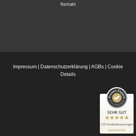
Kontakt
Kundenbewertungen und Erfahrungen zu
HGB Herrenhaus Gut Bliestorf GmbH
Impressum
|
Datenschutzerklärung
|
AGBs
|
Cookie
SEHR GUT
99%
Details
Empfehlungen auf
ProvenExpert.com
4,90 / 5,00
74
156
Bewertungen auf
Bewertungen von 3
ProvenExpert.com
anderen Quellen
SEHR GUT
Blick aufs ProvenExpert-Profil werfen
230 Kundenbewertungen
Authentizität
30.7.2026